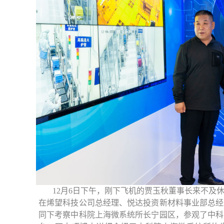
12月6日下午，刚下飞机的贾玉秋董事长来不及
在
烯望科技公司
总经理
、
悦达投资新材料事业部总经
同下考察中科院上海微系统所长宁园区，参观了中科