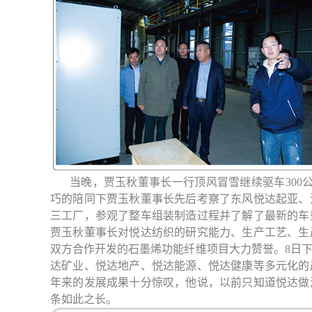
当晚，贾玉秋董事长一行
顶风冒雪
继续驱车300
巧的陪同下贾玉秋董事长先后考察了东风悦达起亚、
三工厂，参观了整车组装制造过程并了解了最新的车
贾玉秋董事长对悦达纺织的研究能力、生产工艺、生
双方合作开发的石墨烯功能纤维项目大力赞誉。8日
达矿业、悦达地产、悦达能源、悦达健康等多元化的
年来的发展成果十分惊叹，他说，以前只知道悦达做
条如此之长。