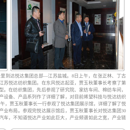
公里到达
悦达集团总部—江苏
盐城。8日上午，在张正林、丁古
江苏悦达纺织集团。在东风悦达起亚，贾玉秋董事长考察了第
型。在纺织集团，先后参观了研究院、家纺车间、棉纺车间，
产设备、产品系列作了详细了解，对目前烯望科技与悦达纺织
下午，贾玉秋董事长一行参观了悦达集团展示馆，详细了解了悦
产业布局。参观完悦达展示馆后，贾玉秋董事长对悦达集团30
汽车，不知道悦达产业如此巨大，产业频谱如此之宽，产业链