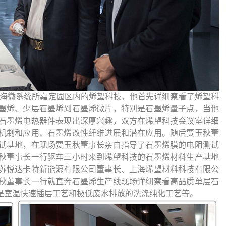
上海微系统所嘉定园区内的烯望科技，他首先详细察看了烯望科
墨烯、少层石墨烯到石墨烯微片，特别是石墨烯量子点，当他
石墨烯电热器件表现出深厚兴趣，双方在烯望科技会议室详细
机制和应用、石墨烯改性纤维进展和潜在应用。随后贾玉秋董
试基地
，
在现场贾玉秋董事长亲自指导了石墨烯膜的电阻测试
秋董事长一
行
驱车三小时
来
到烯望科技的石墨烯材料生产基地
苏悦达卡特新能源有限公司董事长、上海烯望材料科技有限公
秋董事长一行
就
直奔石墨烯生产线现场详细察看高品质单层石
是室温快速插层工艺和极低废水排放的洗涤纯化工艺等。