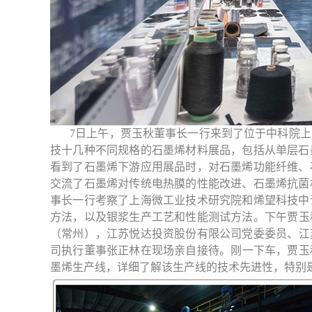
7日上午，贾玉秋董事长一行来到了位于中科院
技十几种不同规格的石墨烯材料展品，包括从单层石
看到了石墨烯下游应用展品时，对石墨烯功能纤维、
交流了石墨烯对传统电热膜的性能改进、石墨烯抗菌
事长一行考察了上海微工业技术研究院和烯望科技中
方法，以及银浆生产工艺和性能测试方法
。
下午贾玉
（常州），
江苏悦达投资股份有限公司党委委员、江
司执行董事
张正林在现场亲自接待。
刚
一下车，贾玉
墨烯生产线，详细了解该生产线的技术先进性，特别