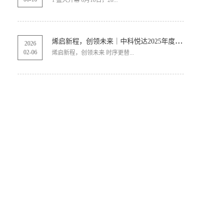
1 盛大开幕 6月10日，20...
烯启新程，创领未来｜中科悦达2025年度总结表彰大会圆满召开！
2026
02
-
06
烯启新程，创领未来 时序更替...