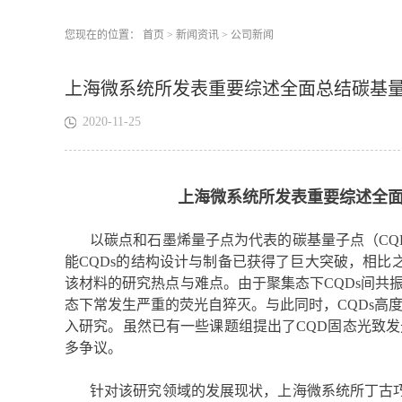
您现在的位置：
首页
>
新闻资讯
>
公司新闻
上海微系统所发表重要综述全面总结碳基
2020-11-25
上海微系统所发表重要综述全
以碳点和石墨烯量子点为代表的碳基量子点（CQ
能CQDs的结构设计与制备已获得了巨大突破，相比
该材料的研究热点与难点。由于聚集态下CQDs间共振
态下常发生严重的荧光自猝灭。与此同时，CQDs高
入研究。虽然已有一些课题组提出了CQD固态光致
多争议。
针对该研究领域的发展现状，上海微系统所丁古巧