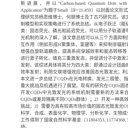
新进展，并以“Carbon-based Quantum Dots with Solid-S
Application”为题于Small（IF=11.459
理研究员杨思维博士、何朋博士及丁古巧研究员。该文
制模型和实现策略进行了系统总结。从电子跃迁（能级
类：固态荧光、磷光和延迟荧光，可以用分子轨道谱带
光机制的深入了解，该文章总结可以从三个方面抑制聚
互作用（例如形成H聚集体、氢键等）来抑制非辐射
增强自旋轨道耦合，提高系间穿越效率和能态转移等
进行激子转化，填充三重激发态，并促进分子中激发
发射。该综述具体将其分为四大类：即通过设计扭曲的
效率发射；利用交联增强效应改善固态光致发光；利
本文进一步总结了CQDs在光电转换、发光二极管、
重大挑战及机遇进行了展望。现有的研究在CQDs固
开发CQDs中光致发光的系统机制需要新的方法来
CQDs或差异隔离不同CQDs群体）；2）开发一种
挑战；3）需要为具有较高市场价值的固态光致发光CQ
科学、合成、表面化学、物理学、分析化学、生物成
工作得到了国家自然科学基金（11804353, 11774368, 5
持。