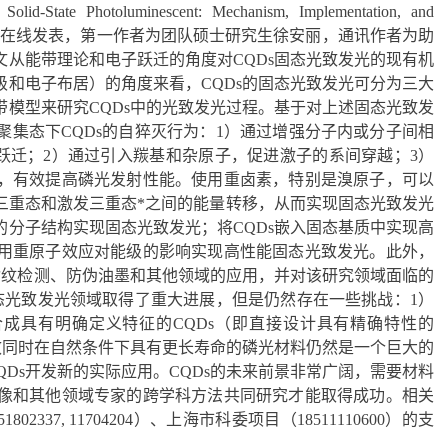
tate Photoluminescent: Mechanism, Implementation, and
）以封面论文形式在线发表，第一作者为团队硕士研究生徐安丽，通讯作者为助
从能带理论和电子跃迁的角度对CQDs固态光致发光的现有机
和电子布居）的角度来看，CQDs的固态光致发光可分为三大
模型来研究CQDs中的光致发光过程。基于对上述固态光致发
集态下CQDs的自猝灭行为：1）通过增强分子内或分子间相
跃迁；2）通过引入羰基和杂原子，促进激子的系间穿越；3）
，有效提高磷光发射性能。使用重卤素，特别是溴原子，可以
三重态和激发三重态*之间的能量转移，从而实现固态光致发光
分子结构实现固态光致发光；将CQDs嵌入固态基质中实现高
用重原子效应对能级的影响实现高性能固态光致发光。此外，
指纹检测、防伪油墨和其他领域的应用，并对该研究领域面临的
态光致发光领域取得了重大进展，但是仍然存在一些挑战：1）
合成具有明确定义特征的CQDs（即直接设计具有精确特性的
高效同时在自然条件下具有更长寿命的磷光材料仍然是一个巨大的
Ds开发新的实际应用。CQDs的未来前景非常广阔，需要材料
像和其他领域专家的跨学科方法共同研究才能取得成功。相关
1802337, 11704204）、上海市科委项目（18511110600）的支