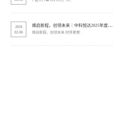
1 盛大开幕 6月10日，20...
烯启新程，创领未来｜中科悦达2025年度总结表彰大会圆满召开！
2026
02
-
06
烯启新程，创领未来 时序更替...