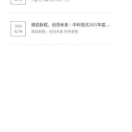
1 盛大开幕 6月10日，20...
烯启新程，创领未来｜中科悦达2025年度总结表彰大会圆满召开！
2026
02
-
06
烯启新程，创领未来 时序更替...